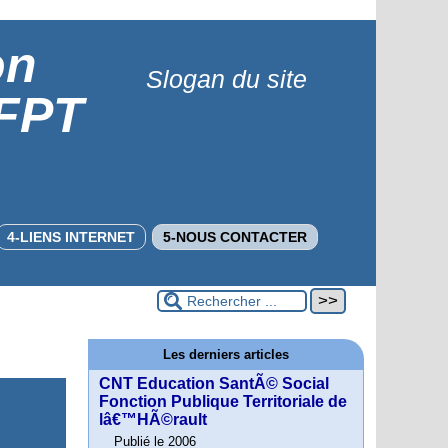
on
Slogan du site
 FPT
4-LIENS INTERNET
5-NOUS CONTACTER
Les derniers articles
CNT Education SantÃ© Social
Fonction Publique Territoriale de
lâ€™HÃ©rault
Publié le 2006