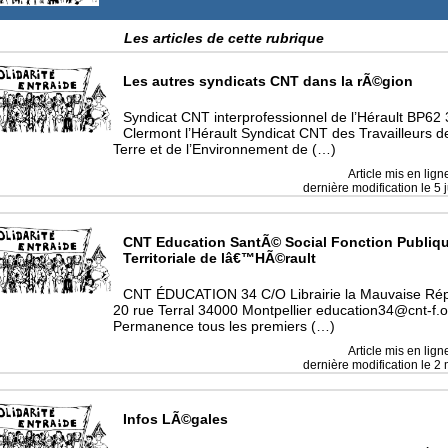
Les articles de cette rubrique
Les autres syndicats CNT dans la rÃ©gion
Syndicat CNT interprofessionnel de l’Hérault BP62
Clermont l’Hérault Syndicat CNT des Travailleurs de
Terre et de l’Environnement de (…)
Article mis en lign
dernière modification le 5 
CNT Education SantÃ© Social Fonction Publiq
Territoriale de lâ€™HÃ©rault
CNT ÉDUCATION 34 C/O Librairie la Mauvaise Rép
20 rue Terral 34000 Montpellier education34@cnt-f.o
Permanence tous les premiers (…)
Article mis en lign
dernière modification le 2
Infos LÃ©gales