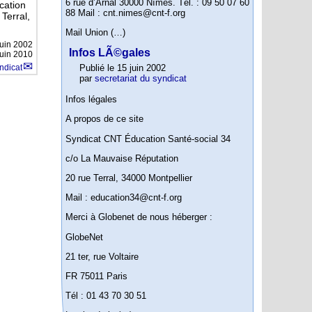
6 rue d’Arnal 30000 Nîmes. Tél. : 09 50 07 60
cation
88 Mail : cnt.nimes@cnt-f.org
Terral,
Mail Union (…)
juin 2002
Infos LÃ©gales
juin 2010
yndicat
Publié le 15 juin 2002
par
secretariat du syndicat
Infos légales
A propos de ce site
Syndicat CNT Éducation Santé-social 34
c/o La Mauvaise Réputation
20 rue Terral, 34000 Montpellier
Mail : education34@cnt-f.org
Merci à Globenet de nous héberger :
GlobeNet
21 ter, rue Voltaire
FR 75011 Paris
Tél : 01 43 70 30 51