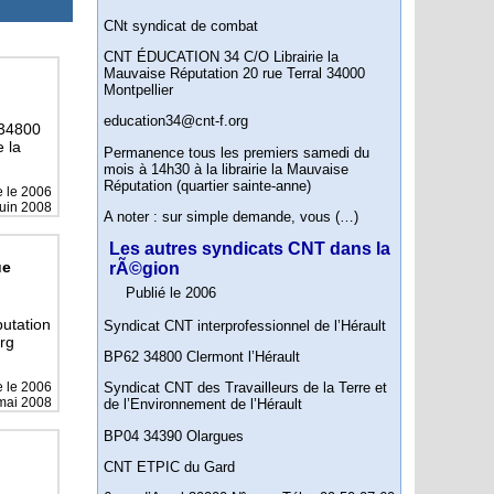
CNt syndicat de combat
CNT ÉDUCATION 34 C/O Librairie la
Mauvaise Réputation 20 rue Terral 34000
Montpellier
education34@cnt-f.org
 34800
 la
Permanence tous les premiers samedi du
mois à 14h30 à la librairie la Mauvaise
Réputation (quartier sainte-anne)
e le
2006
juin 2008
A noter : sur simple demande, vous (…)
Les autres syndicats CNT dans la
ue
rÃ©gion
Publié le 2006
utation
Syndicat CNT interprofessionnel de l’Hérault
rg
BP62 34800 Clermont l’Hérault
e le
2006
Syndicat CNT des Travailleurs de la Terre et
 mai 2008
de l’Environnement de l’Hérault
BP04 34390 Olargues
CNT ETPIC du Gard