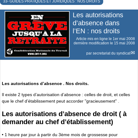
33- GUIDES PRATIQUES ET JURIDIQUES : NOS DROITS
Les autorisations
d’absence dans
l’EN : nos droits
Article mis en ligne le
1er mai 2008
dernière modification le 15 mai 2008
par
secretariat du syndicat
Les autorisations d’absence . Nos droits.
Il existe 2 types d’autorisation d’absence : celles de droit, et celles
que le chef d’établissement peut accorder "gracieusement" .
Les autorisations d’absence de droit ( à
demander au chef d’établissement)
• 1 heure par jour à partir du 3ème mois de grossesse pour