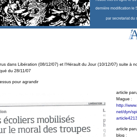
dernière modification le 
par
secretariat du 
arus dans Libération (08/12/07) et l’Hérault du Jour (10/12/07) suite à n
ué du 28/11/07
essus pour agrandir
article pa
Mague :
http://www
net/dyn/sp
article421
article par
blog :