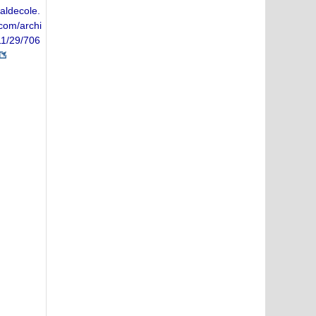
naldecole.
com/archi
11/29/706