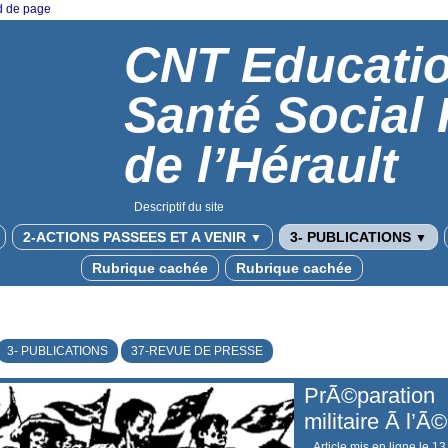
ed de page
CNT Educati
Santé Social
de l’Hérault
Descriptif du site
2-ACTIONS PASSEES ET A VENIR
3- PUBLICATIONS
▼
▼
Rubrique cachée
Rubrique cachée
3- PUBLICATIONS
37-REVUE DE PRESSE
PrÃ©paration
militaire Ã l’Ã
Article mis en ligne le
13