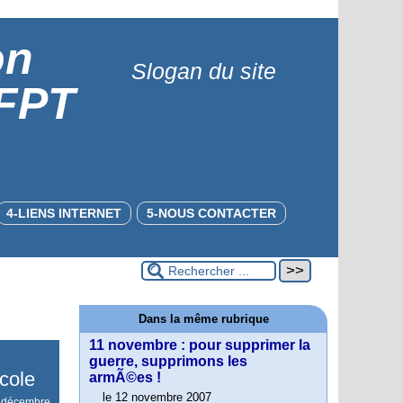
on
Slogan du site
 FPT
4-LIENS INTERNET
5-NOUS CONTACTER
Dans la même rubrique
11 novembre : pour supprimer la
guerre, supprimons les
©cole
armÃ©es !
le 12 novembre 2007
 décembre