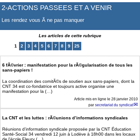
2-ACTIONS PASSEES ET A VENIR
Les rendez vous Ã ne pas manquer
Les articles de cette rubrique
1
2
3
4
5
6
7
8
9
25
6 fÃ©vrier : manifestation pour la rÃ©gularisation de tous les
sans-papiers !
La coordination des comitÃ©s de soutien aux sans-papiers, dont la
CNT 34 est co-fondatrice et toujours active organise une
manifestation pour la (…)
Article mis en ligne le
28 janvier 2010
par
secretariat du syndicat
La CNT et les luttes : rÃ©unions d’informations syndicales
Réunions d’information syndicale proposée par la CNT Éducation
Santé-Social 34 vendredi 12 juin à Lodève à 18h00 dans les locaux
de l’école Fleury (…)