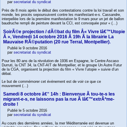
par
secretariat du syndicat
Près de 8 mois après le début des contestations contre la loi travail et son
monde, les procès sepoursuivent contre les manifestant-e-s. Cassandre,
interpellée lors de la première manifestation le 9 mars pour un jet de ballon
baudruche rempli de peinture devant la CCI, est convoquée pour « (…)
SoirÃ©e projection / dÃ©bat du film Â« Vivre lâ€™Utopie
Â », Vendredi 14 octobre 2016 Ã 19h Ã la librairie La
Mauvaise RÃ©putation (20 rue Terral, Montpellier).
Publié le 9 octobre 2016
par
secretariat du syndicat
Pour les 80 ans de la révolution de 1936 en Espagne, le Centre Ascaso
Durruti, la CNT 34, la CNT-AIT de Montpellier, et le groupe Un Autre Futur
de la CGA, organisent la projection du film « Vivre l’utopie » suivie d’un
débat.
Le but de commémorer cet événement est de voir ce que ce
mouvement (…)
Samedi 8 octobre â€“ 14h : Bienvenue Ã tou-te-s les
migrant-e-s, ne laissons pas la rue Ã lâ€™extrÃªme-
droite !
Publié le 5 octobre 2016
par
secretariat du syndicat
Au cours des dernières années, la mer Méditerranée est devenue un