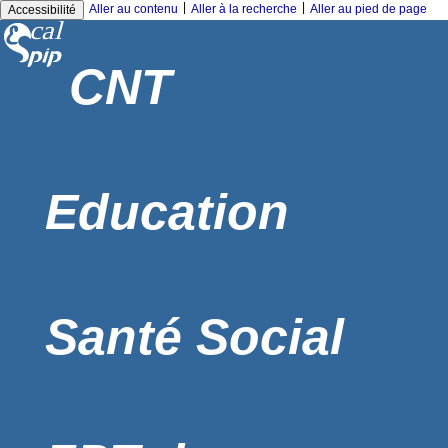
|
|
Aller au contenu
Aller à la recherche
Aller au pied de page
Accessibilité
CNT
Education
Santé Social