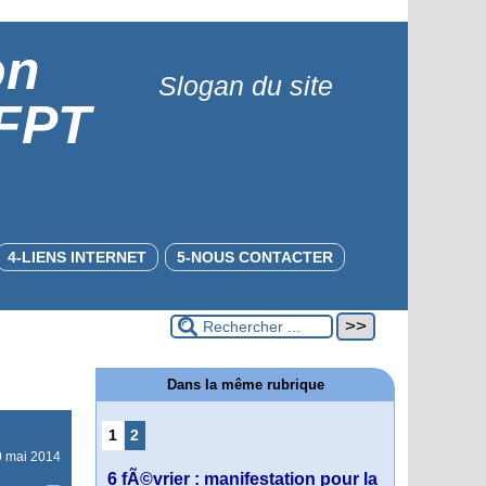
on
Slogan du site
 FPT
4-LIENS INTERNET
5-NOUS CONTACTER
Dans la même rubrique
1
2
0 mai 2014
6 fÃ©vrier : manifestation pour la