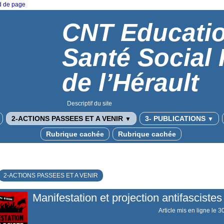
ed de page
CNT Educati
Santé Social
de l’Hérault
Descriptif du site
2-ACTIONS PASSEES ET A VENIR
3- PUBLICATIONS
▼
▼
Rubrique cachée
Rubrique cachée
2-ACTIONS PASSEES ET A VENIR
Manifestation et projection antifascistes
Article mis en ligne le
3