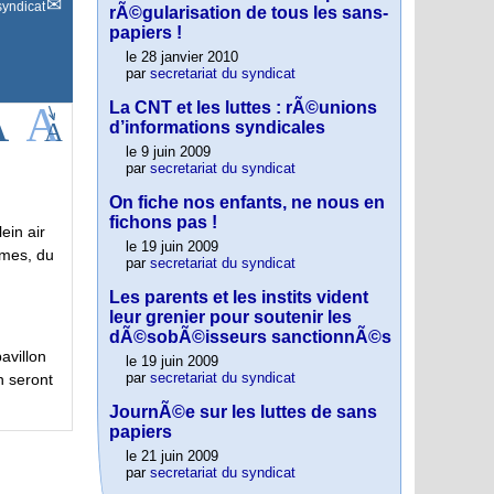
syndicat
rÃ©gularisation de tous les sans-
papiers !
le 28 janvier 2010
par
secretariat du syndicat
La CNT et les luttes : rÃ©unions
d’informations syndicales
le 9 juin 2009
par
secretariat du syndicat
On fiche nos enfants, ne nous en
fichons pas !
ein air
le 19 juin 2009
smes, du
par
secretariat du syndicat
Les parents et les instits vident
leur grenier pour soutenir les
dÃ©sobÃ©isseurs sanctionnÃ©s
avillon
le 19 juin 2009
par
secretariat du syndicat
n seront
JournÃ©e sur les luttes de sans
papiers
le 21 juin 2009
par
secretariat du syndicat