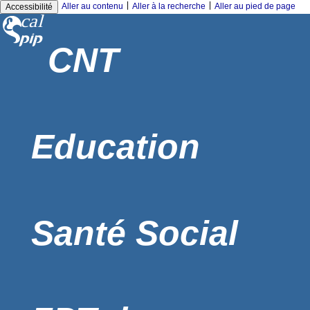
|
|
Aller au contenu
Aller à la recherche
Aller au pied de page
Accessibilité
CNT
Education
Santé Social